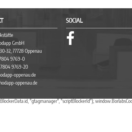
T
SOCIAL
kstätte
Hodapp GmbH
 30-32, 77728 Oppenau
7804 9769-0
7804 9769-20
hodapp-oppenau.de
odapp-oppenau.de
BlockerData.id, "gtagmanager", "scriptBlockerId"); window.BorlabsCo