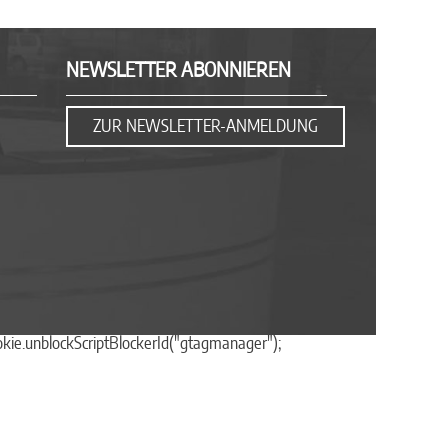
NEWSLETTER ABONNIEREN
ZUR NEWSLETTER-ANMELDUNG
okie.unblockScriptBlockerId("gtagmanager");