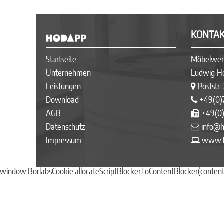
KONTAK
Startseite
Möbelwer
Unternehmen
Ludwig 
Leistungen
Poststr.
Download
+49(0)
AGB
+49(0)
Datenschutz
info@
Impressum
www.h
window.BorlabsCookie.allocateScriptBlockerToContentBlocker(content