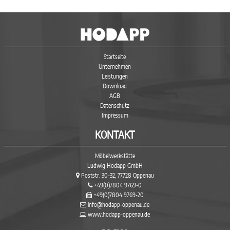
Startseite
Unternehmen
Leistungen
Download
AGB
Datenschutz
Impressum
KONTAKT
Möbelwerkstätte
Ludwig Hodapp GmbH
Poststr. 30-32, 77728 Oppenau
+49(0)7804 9769-0
+49(0)7804 9769-20
info@hodapp-oppenau.de
www.hodapp-oppenau.de