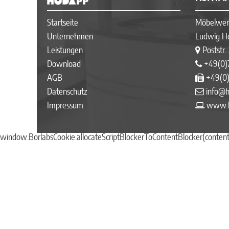
Startseite
Möbelwer
Unternehmen
Ludwig 
Leistungen
Poststr.
Download
+49(0)
AGB
+49(0)
Datenschutz
info@
Impressum
www.h
window.BorlabsCookie.allocateScriptBlockerToContentBlocker(content