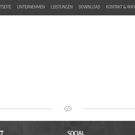
TSEITE
UNTERNEHMEN
LEISTUNGEN
DOWNLOAD
KONTAKT & ANF
T
SOCIAL