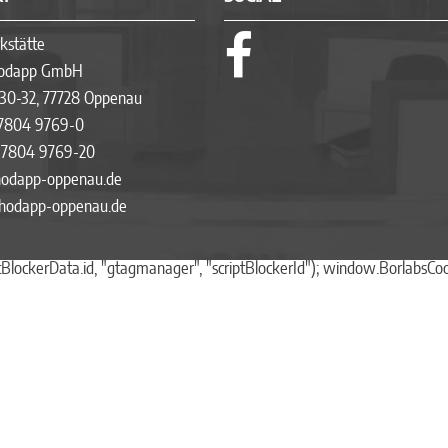
kstätte
Hodapp GmbH
 30-32, 77728 Oppenau
7804 9769-0
7804 9769-20
hodapp-oppenau.de
odapp-oppenau.de
BlockerData.id, "gtagmanager", "scriptBlockerId"); window.BorlabsCo