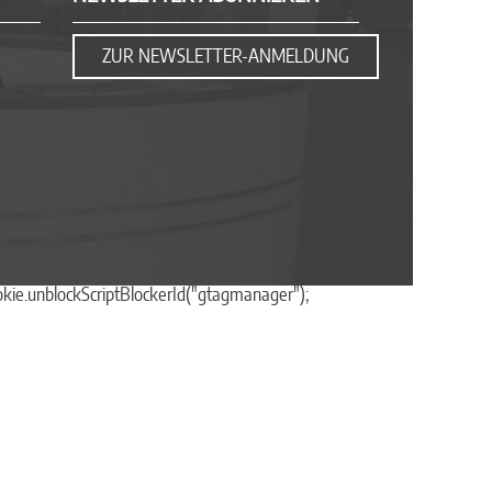
ZUR NEWSLETTER-ANMELDUNG
okie.unblockScriptBlockerId("gtagmanager");