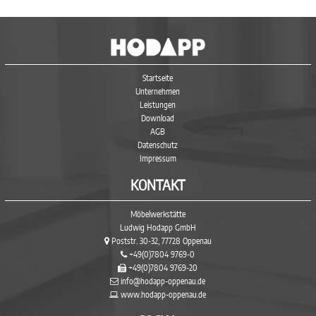
Startseite
Unternehmen
Leistungen
Download
AGB
Datenschutz
Impressum
KONTAKT
Möbelwerkstätte
Ludwig Hodapp GmbH
Poststr. 30-32, 77728 Oppenau
+49(0)7804 9769-0
+49(0)7804 9769-20
info@hodapp-oppenau.de
www.hodapp-oppenau.de